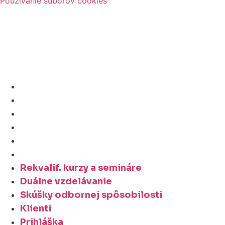
Používanie súborov cookies
Created by Webify
Rekvalif. kurzy a semináre
Duálne vzdelávanie
Skúšky odbornej spôsobilosti
Klienti
Prihláška
Videá
Rekvalif. kurzy a semináre
Duálne vzdelávanie
Skúšky odbornej spôsobilosti
Klienti
Prihláška